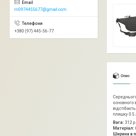
m0974455677@gmail.com
+380 (97) 445-56-77
Опис
Середнього
основного в
відстібаєт
пляшку 0.5 
Вага:
312 р
Матеріал:
Ширина в п