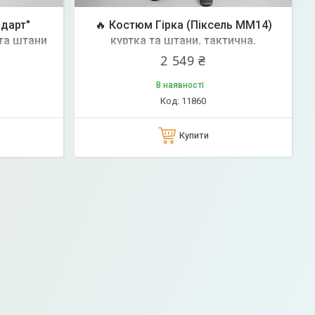
ндарт"
🔥 Костюм Гірка (Піксель ММ14)
та штани
куртка та штани, тактична,
ардії
нацгвардії, нгу, військова, зсу
2 549 ₴
тикам
В наявності
11860
Купити