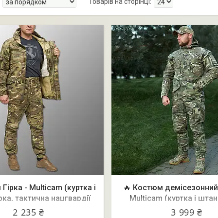
Гірка - Multicam (куртка і
🔥 Костюм демісезонний 
рка, тактична нацгвардії
Multicam (куртка і штан
військова зсу)
тактична нацгвардії війсь
2 235 ₴
3 999 ₴