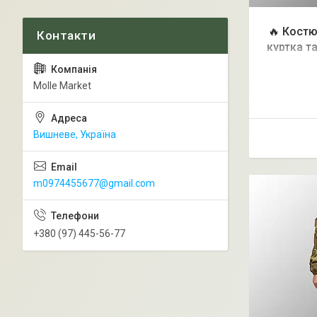
🔥 Костю
куртка т
нацг
Molle Market
Вишневе, Україна
m0974455677@gmail.com
+380 (97) 445-56-77