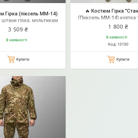
🔥 Костюм Гірка "Ста
м Гірка (піксель ММ-14)
(Пиксель ММ-14) куртка 
а штани гірка, мультикам
гірка, тактична нацгв
1 800 ₴
вардії військова зсу
3 509 ₴
військова зсу, муль
В наявності
В наявності
13130
Купити
Купити