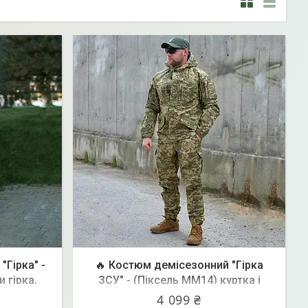
"Гірка" -
🔥 Костюм демісезонний "Гірка
и гірка,
ЗСУ" - (Піксель ММ14) куртка і
кова зсу)
штани гірка, тактична нацгвардії
4 099 ₴