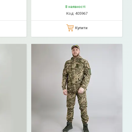
військова зсу)
В наявності
405967
Купити