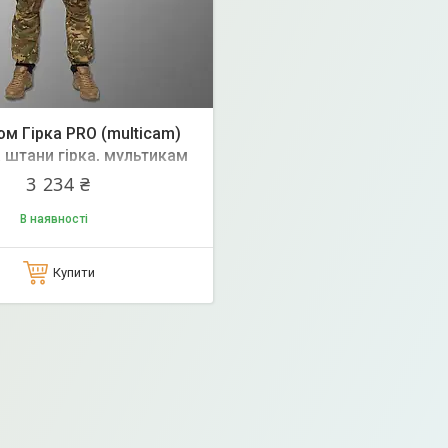
юм Гірка PRO (multicam)
а штани гірка, мультикам
вардії військова зсу
3 234 ₴
В наявності
Купити