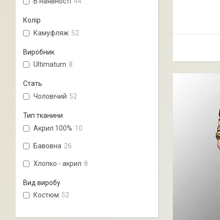
В наявності
44
Колір
Камуфляж
52
Виробник
Ultimatum
8
Стать
Чоловічий
52
Тип тканини
Акрил 100%
10
Бавовна
26
Хлопко - акрил
8
Вид виробу
Костюм
52