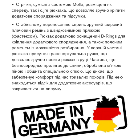
Стрічки, сумісні з системою Molle, розміщені як
спереду, так і c,jre рюкзака, що дозволяє зручно кріпити
додаткове спорядження та підсумки.
Стабільному перенесенню сприяє зручний широкий
плечовий ремінь з швидкознімною пряжкою
(фастексом). Рюкзак додатково оснащений D-Rings для
кріплення додаткового спорядження, а також поясним
ременем із можливістю розбирання. У верхній частині
рюкзака присутня транспортувальна ручка, що
дозволяє зручно носити рюкзак в руці. Частина, що
безпосередньо прилягає до спини, оброблена м'якою
піною і обшита спеціальною сіткою, що дихає, що
забезпечує комфорт під час тривалих походів. Під нею
знаходиться відсік для додаткових аксесуарів, що
закривається на липучку.