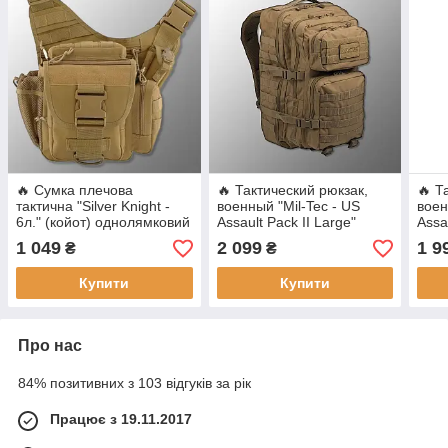
🔥 Сумка плечова
🔥 Тактический рюкзак,
🔥 Т
тактична "Silver Knight -
военный "Mil-Tec - US
воен
6л." (койот) однолямковий
Assault Pack II Large"
Assa
рюкзак, зсу, поліції,
(Койот) 36 литров,
(Фра
1 049
2 099
1 9
₴
₴
нацгвардії
армейский, EDC
36 л
Купити
Купити
Про нас
84% позитивних з 103 відгуків за рік
Працює з 19.11.2017