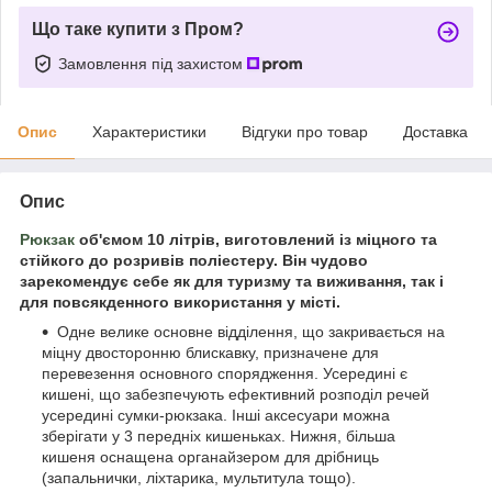
Що таке купити з Пром?
Замовлення під захистом
Опис
Характеристики
Відгуки про товар
Доставка
Опис
Рюкзак
об'ємом 10 літрів, виготовлений із міцного та
стійкого до розривів поліестеру. Він чудово
зарекомендує себе як для туризму та виживання, так і
для повсякденного використання у місті.
Одне велике основне відділення, що закривається на
міцну двосторонню блискавку, призначене для
перевезення основного спорядження. Усередині є
кишені, що забезпечують ефективний розподіл речей
усередині сумки-рюкзака. Інші аксесуари можна
зберігати у 3 передніх кишеньках. Нижня, більша
кишеня оснащена органайзером для дрібниць
(запальнички, ліхтарика, мультитула тощо).