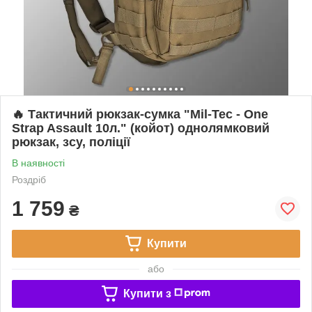
🔥 Тактичний рюкзак-сумка "Mil-Tec - One
Strap Assault 10л." (койот) однолямковий
рюкзак, зсу, поліції
В наявності
Роздріб
1 759
₴
Купити
або
Купити з