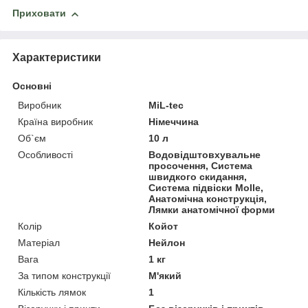
Приховати
Характеристики
Основні
Виробник
MiL-tec
Країна виробник
Німеччина
Об`єм
10 л
Особливості
Водовідштовхувальне
просочення, Система
швидкого скидання,
Система підвіски Molle,
Анатомічна конструкція,
Лямки анатомічної форми
Колір
Койот
Матеріал
Нейлон
Вага
1 кг
За типом конструкції
М'який
Кількість лямок
1