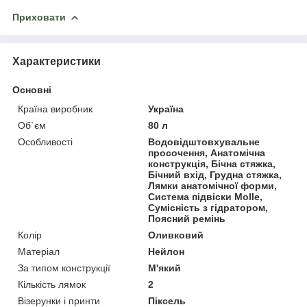
Приховати
Характеристики
Основні
Країна виробник
Україна
Об`єм
80 л
Особливості
Водовідштовхувальне
просочення, Анатомічна
конструкція, Бічна стяжка,
Бічний вхід, Грудна стяжка,
Лямки анатомічної форми,
Система підвіски Molle,
Сумісність з гідратором,
Поясний ремінь
Колір
Оливковий
Матеріал
Нейлон
За типом конструкції
М'який
Кількість лямок
2
Візерунки і принти
Піксель