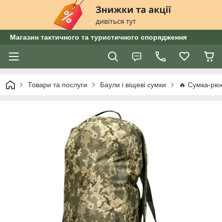
Магазин тактичного та туристичного спорядження
Товари та послуги
Баули і віщеві сумки
🔥 Сумка-рюк