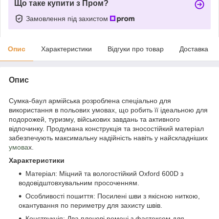
Що таке купити з Пром?
Замовлення під захистом
Опис
Характеристики
Відгуки про товар
Доставка
Опис
Сумка-баул армійська розроблена спеціально для
використання в польових умовах, що робить її ідеальною для
подорожей, туризму, військових завдань та активного
відпочинку. Продумана конструкція та зносостійкий матеріал
забезпечують максимальну надійність навіть у найскладніших
умова
х.
Характеристики
Матеріал: Міцний та вологостійкий Oxford 600D з
водовідштовхувальним просоченням.
Особливості пошиття: Посилені шви з якісною ниткою,
окантування по периметру для захисту швів.
Конструкція: Два плечові ремені з фастексом для