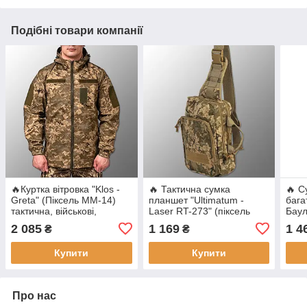
Подібні товари компанії
🔥Куртка вітровка "Klos -
🔥 Тактична сумка
🔥 С
Greta" (Піксель ММ-14)
планшет "Ultimatum -
бага
тактична, військові,
Laser RT-273" (піксель
Баул
мультикам, ЗСУ, НГУ
ММ-14) однолямковий
(Пік
2 085
1 169
1 4
₴
₴
рюкзак, зсу, поліції,
нацгвардії
Купити
Купити
Про нас