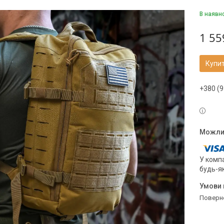
В наявн
1 55
Купи
+380 (9
У компа
будь-я
поверн