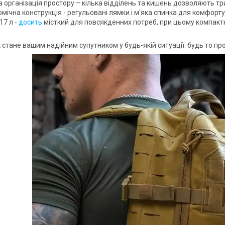
 організація простору – кілька відділень та кишень дозволяють тр
мічна конструкція - регульовані лямки і м'яка спинка для комфорту
 17 л
- досить
місткий для повсякденних потреб, при цьому компактн
стане вашим надійним супутником у будь-якій ситуації: будь то прог