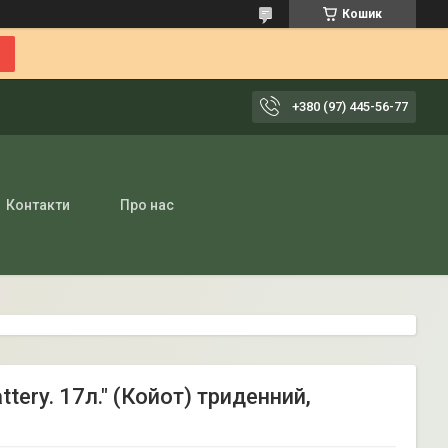
Кошик
+380 (97) 445-56-77
Контакти
Про нас
tery. 17л." (Койот) триденний,