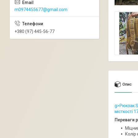
m0974455677@gmail.com
+380 (97) 445-56-77
Опис
g>Рюкзак Si
місткості 1
Переваги 
Міцни
Колір 