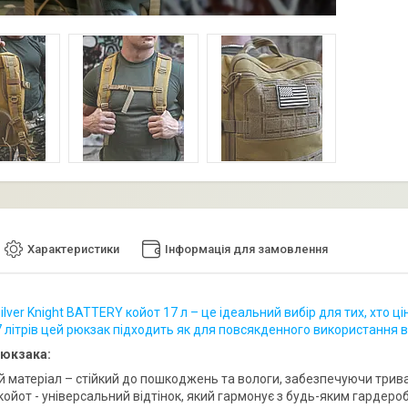
Характеристики
Інформація для замовлення
lver Knight BATTERY койот 17 л – це ідеальний вибір для тих, хто ц
7 літрів цей рюкзак підходить як для повсякденного використання в м
рюкзака:
й матеріал – стійкий до пошкоджень та вологи, забезпечуючи трив
койот - універсальний відтінок, який гармонує з будь-яким гардероб