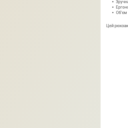
Зручна
Ергоно
Об'єм
Цей рюкзак 