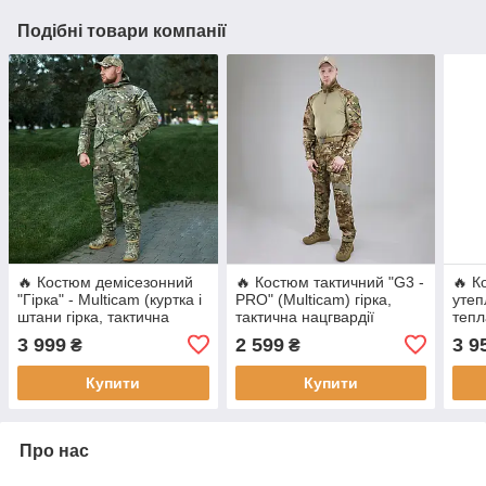
Подібні товари компанії
🔥 Костюм демісезонний
🔥 Костюм тактичний "G3 -
🔥 К
"Гірка" - Multicam (куртка і
PRO" (Multicam) гірка,
утеп
штани гірка, тактична
тактична нацгвардії
тепл
нацгвардії військова зсу)
військова зсу, мультикам
муль
3 999
2 599
3 9
₴
₴
війс
Купити
Купити
Про нас