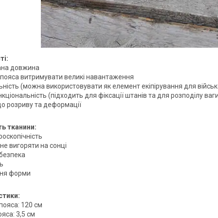
ті:
ана довжина
ь пояса витримувати великі навантаження
ьність (можна використовувати як елемент екіпірування для військов
нкціональність (підходить для фіксації штанів та для розподілу ва
 до розриву та деформації
ь тканини:
гроскопічність
 не вигоряти на сонці
безпека
ть
ння форми
стики:
пояса: 120 см
яса: 3,5 см