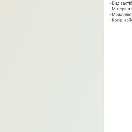
- Вид засті
- Матеріал
- Можливіс
- Колір: ко