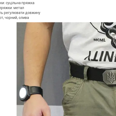
бки: суцільна пряжка
 пряжки: метал
ть регулювати довжину
йот, чорний, олива