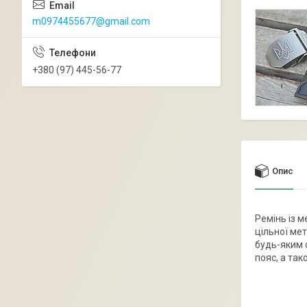
m0974455677@gmail.com
+380 (97) 445-56-77
Опис
Ремінь із 
цільної ме
будь-яким 
пояс, а так