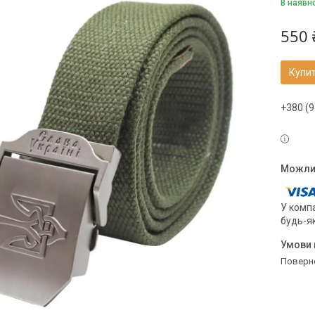
В наявн
550 
Купи
+380 (9
У компа
будь-я
поверн