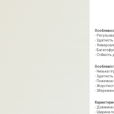
Особливос
- Регульов
- Здатніст
- Універсал
- Багатофу
- Стійкість
Особливіст
- Низька гі
- Здатність
- Пожежна 
- Жорсткіс
- Збереже
Характери
- Довжина 
- Ширина по