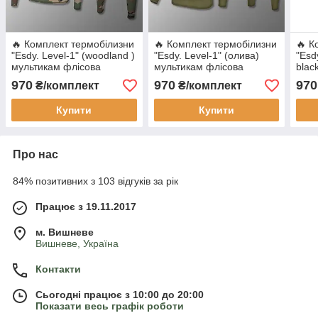
🔥 Комплект термобілизни
🔥 Комплект термобілизни
🔥 К
"Esdy. Level-1" (woodland )
"Esdy. Level-1" (олива)
"Esd
мультикам флісова
мультикам флісова
blac
термобілизна зимовий
термобілизна зимовий
фліс
970
970
970
₴/комплект
₴/комплект
тактичне, зсу, нгу
тактичне, зсу, нгу
такт
Купити
Купити
Про нас
84% позитивних з 103 відгуків за рік
Працює з 19.11.2017
м. Вишневе
Вишневе, Україна
Контакти
Сьогодні працює з 10:00 до 20:00
Показати весь графік роботи