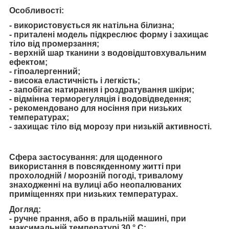
Особливості:
- використовується як натільна білизна;
- приталені модель підкреслює форму і захищає
тіло від промерзання;
- верхній шар тканини з водовідштовхувальним
ефектом;
- гіпоалергенний;
- висока еластичність і легкість;
- запобігає натирання і роздратування шкіри;
- відмінна терморегуляція і водовідведення;
- рекомендовано для носіння при низьких
температурах;
- захищає тіло від морозу при низькій активності.
Сфера застосування:
для щоденного
використання в повсякденному житті при
прохолодній / морозній погоді, тривалому
знаходженні на вулиці або неопалюваних
приміщеннях при низьких температурах.
Догляд:
- ручне прання, або в пральній машині, при
максимальній температурі 30 ° C;