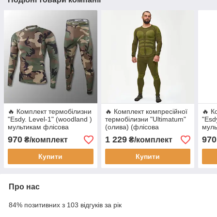
🔥 Комплект термобілизни
🔥 Комплект компресійної
🔥 К
"Esdy. Level-1" (woodland )
термобілизни "Ultimatum"
"Esd
мультикам флісова
(олива) (флісова
муль
термобілизна зимовий
термобілизна тактичне)
терм
970
1 229
970
₴/комплект
₴/комплект
тактичне, зсу, нгу
такт
Купити
Купити
Про нас
84% позитивних з 103 відгуків за рік