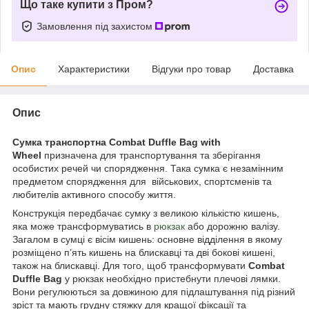
Що таке купити з Пром?
Замовлення під захистом
Опис
Характеристики
Відгуки про товар
Доставка
Опис
Сумка транспортна Combat Duffle Bag with
Wheel
призначена для транспортування та зберігання
особистих речей чи спорядження. Така сумка є незамінним
предметом спорядження для військових, спортсменів та
любителів активного способу життя.
Конструкція передбачає сумку з великою кількістю кишень,
яка може трансформуватись в
рюкзак
або дорожню валізу.
Загалом в сумці є вісім кишень: основне відділення в якому
розміщено п’ять кишень на блискавці та дві бокові кишені,
також на блискавці. Для того, щоб трансформувати
Combat
Duffle Bag
у рюкзак необхідно пристебнути плечові лямки.
Вони регулюються за довжиною для підлаштування під різний
зріст та мають грудну стяжку для кращої фіксації та