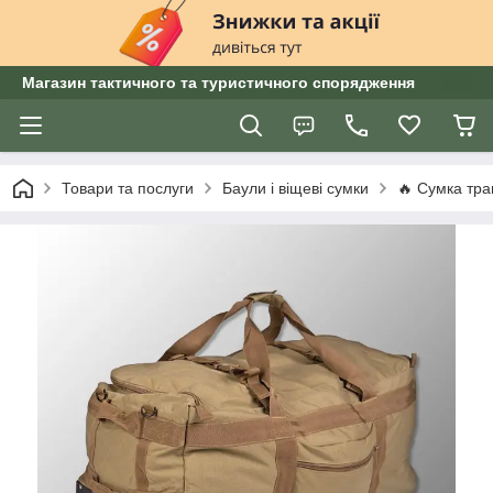
Магазин тактичного та туристичного спорядження
Товари та послуги
Баули і віщеві сумки
🔥 Сумка тра