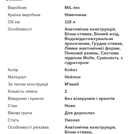
Виробник
MiL-tec
Країна виробник
Німеччина
Об`єм
118 л
Особливості
Анатомічна конструкція,
Бічна стяжка, Бічний вхід,
Водовідштовхувальне
просочення, Грудна стяжка,
Лямки анатомічної форми,
Поясний ремінь, Система
підвіски Molle, Сумісність з
гідратором
Колір
Койот
Матеріал
Нейлон
За типом конструкції
М'який
Кількість лямок
2
Візерунки і принти
Без візерунків і принтів
Стан
Нове
Вікова група
Для дорослих
Стать
Унісекс
Особливості рюкзака
Анатомічна конструкція,
Бічна стяжка,