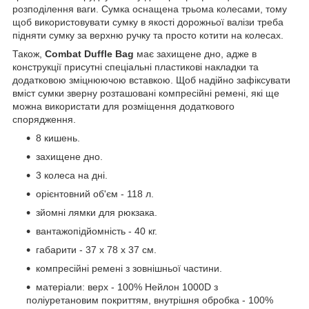
розподілення ваги. Сумка оснащена трьома колесами, тому
щоб використовувати сумку в якості дорожньої валізи треба
підняти сумку за верхню ручку та просто котити на колесах.
Також,
Combat Duffle Bag
має захищене дно, адже в
конструкції присутні спеціальні пластикові накладки та
додатковою зміцнюючою вставкою. Щоб надійно зафіксувати
вміст сумки зверну розташовані компресійні ремені, які ще
можна використати для розміщення додаткового
спорядження.
8 кишень.
захищене дно.
3 колеса на дні.
орієнтовний об'єм - 118 л.
зйомні лямки для рюкзака.
вантажопідйомність - 40 кг.
габарити - 37 х 78 х 37 см.
компресійні ремені з зовнішньої частини.
матеріали: верх - 100% Нейлон 1000D з
поліуретановим покриттям, внутрішня обробка - 100%