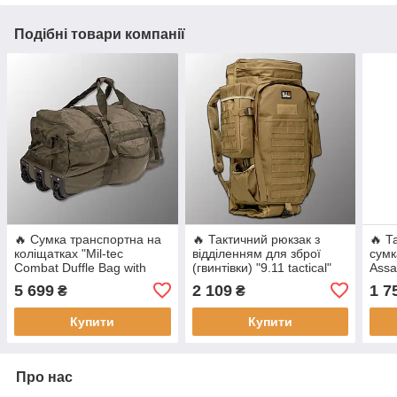
Подібні товари компанії
🔥 Сумка транспортна на
🔥 Тактичний рюкзак з
🔥 Т
коліщатках "Mil-tec
відділенням для зброї
сумк
Combat Duffle Bag with
(гвинтівки) "9.11 tactical"
Assa
Wheel" (Олива)
(койот) на 60 літрів,
одно
5 699
2 109
1 7
₴
₴
військовий, EDC
поліц
Купити
Купити
Про нас