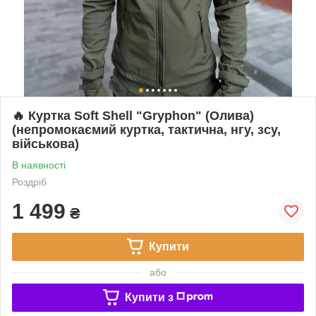
🔥 Куртка Soft Shell "Gryphon" (Олива)
(непромокаємий куртка, тактична, нгу, зсу,
військова)
В наявності
Роздріб
1 499
₴
Купити
або
Купити з