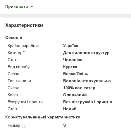
Приховати
Характеристики
Основні
Країна виробник
Україна
Категорії
Для силових структур
Стать
Чоловіча
Вид виробу
Куртка
Сезон
Весна/Осінь
Тип тканини
Водовідштовхувальна
Склад
100% поліестер
Колір
Оливковий
Візерунки і принти
Без візерунків і принтів
Стан
Новий
Користувальницькі характеристики
Розмір (")
S