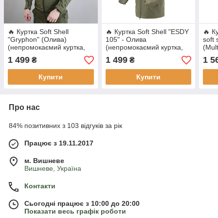
🔥 Куртка Soft Shell
🔥 Куртка Soft Shell "ESDY
🔥 К
"Gryphon" (Олива)
105" - Олива
soft
(непромокаємий куртка,
(непромокаємий куртка,
(Mul
тактична, нгу, зсу,
тактична, нгу, зсу,
такти
1 499
1 499
1 5
₴
₴
військова)
військова)
муль
Купити
Купити
Про нас
84% позитивних з 103 відгуків за рік
Працює з 19.11.2017
м. Вишневе
Вишневе, Україна
Контакти
Сьогодні працює з 10:00 до 20:00
Показати весь графік роботи