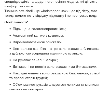
спецпідрозділів та щоденного носіння людям, які цінують
комфорт та стиль.
Тканина soft-shell - це windstopper, захищає від вітру, має
теплу, волого-поту відвідну підкладку і не пропускає воду.
Особливості:
Підвищена вологонепроникність;
Анатомічний каптур з козирком;
Вітро-вологозахисні блискавки;
Центральна застібка – вітро-вологозахисна блискавка
з дублюючою зсередини тканинною планкою;
На рукавах панелі "Велкро";
Дві кишені на поясі з вологозахисними блискавками;
Нагрудні кишені з вологозахисною блискавкою, з лівої
та правої сторін грудей;
Об'єм манжет рукавів фіксується легкими та міцними
клапанами «велкро».