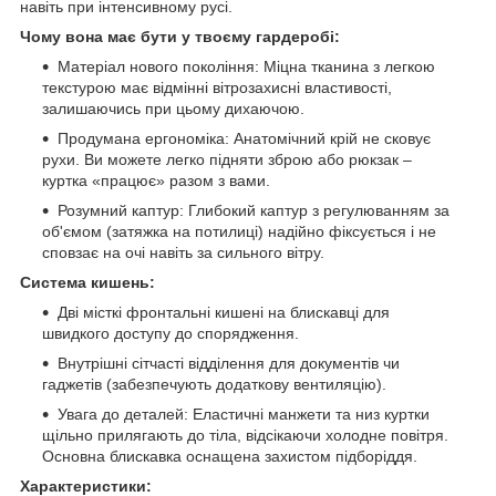
навіть при інтенсивному русі.
Чому вона має бути у твоєму гардеробі:
Матеріал нового покоління: Міцна тканина з легкою
текстурою має відмінні вітрозахисні властивості,
залишаючись при цьому дихаючою.
Продумана ергономіка: Анатомічний крій не сковує
рухи. Ви можете легко підняти зброю або рюкзак –
куртка «працює» разом з вами.
Розумний каптур: Глибокий каптур з регулюванням за
об'ємом (затяжка на потилиці) надійно фіксується і не
сповзає на очі навіть за сильного вітру.
Система кишень:
Дві місткі фронтальні кишені на блискавці для
швидкого доступу до спорядження.
Внутрішні сітчасті відділення для документів чи
гаджетів (забезпечують додаткову вентиляцію).
Увага до деталей: Еластичні манжети та низ куртки
щільно прилягають до тіла, відсікаючи холодне повітря.
Основна блискавка оснащена захистом підборіддя.
Характеристики: