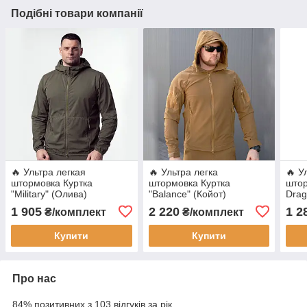
Подібні товари компанії
🔥 Ультра легкая
🔥 Ультра легка
🔥 У
штормовка Куртка
штормовка Куртка
штор
"Military" (Олива)
"Balance" (Койот)
Drag
(непромокальний,
(непромокальний,
(неп
1 905
2 220
1 2
₴/комплект
₴/комплект
тактичний, військовий)
тактичний, військовий)
такт
мультикам
мультикам
муль
Купити
Купити
Про нас
84% позитивних з 103 відгуків за рік