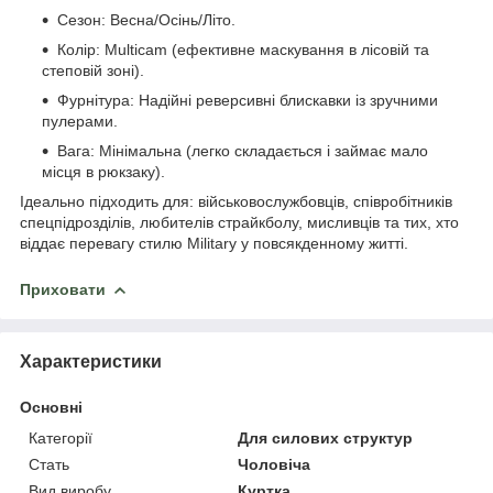
Сезон: Весна/Осінь/Літо.
Колір: Multicam (ефективне маскування в лісовій та
степовій зоні).
Фурнітура: Надійні реверсивні блискавки із зручними
пулерами.
Вага: Мінімальна (легко складається і займає мало
місця в рюкзаку).
Ідеально підходить для: військовослужбовців, співробітників
спецпідрозділів, любителів страйкболу, мисливців та тих, хто
віддає перевагу стилю Military у повсякденному житті.
Приховати
Характеристики
Основні
Категорії
Для силових структур
Стать
Чоловіча
Вид виробу
Куртка