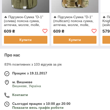
🔥 Підсумок-Сумка "D-1"
🔥 Підсумок-Сумка "D-1"
🔥 П
(олива) поясна сумка,
(multicam) поясна сумка,
Knig
аптечка, молле, molle,
аптечка, молле, molle,
(кой
edc, чохол для телефону
edc, чохол для телефону
апте
609
609
579
₴
₴
edc,
Купити
Купити
Про нас
83% позитивних з 103 відгуків за рік
Працює з 19.11.2017
м. Вишневе
Вишневе, Україна
Контакти
Сьогодні працює з 10:00 до 20:00
Показати весь графік роботи