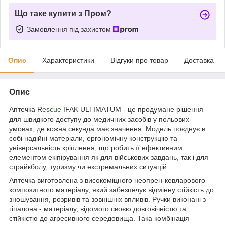
Що таке купити з Пром?
Замовлення під захистом
Опис
Характеристики
Відгуки про товар
Доставка
Опис
Аптечка R
escue I
FAK ULTIMATUM - це продумане рішення
для швидкого доступу до медичних засобів у польових
умовах, де кожна секунда має значення. Модель поєднує в
собі надійні матеріали, ергономічну конструкцію та
універсальність кріплення, що робить її ефективним
елементом екіпірування як для військових завдань, так і для
страйкболу, туризму чи екстремальних ситуацій.
Аптечка виготовлена ​​з високоміцного неопрен-кевларового
композитного матеріалу, який забезпечує відмінну стійкість до
зношування, розривів та зовнішніх впливів. Ручки виконані з
гіпалона - матеріалу, відомого своєю довговічністю та
стійкістю до агресивного середовища. Така комбінація