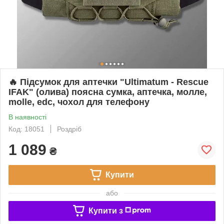
🔥 Підсумок для аптечки "Ultimatum - Rescue
IFAK" (олива) поясна сумка, аптечка, молле,
molle, edc, чохол для телефону
В наявності
Код: 18051
Роздріб
1 089
₴
Купити
або
Купити з