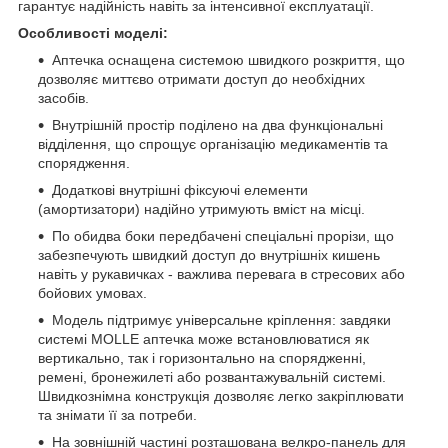
гарантує надійність навіть за інтенсивної експлуатації.
Особливості моделі:
Аптечка оснащена системою швидкого розкриття, що
дозволяє миттєво отримати доступ до необхідних
засобів.
Внутрішній простір поділено на два функціональні
відділення, що спрощує організацію медикаментів та
спорядження.
Додаткові внутрішні фіксуючі елементи
(амортизатори) надійно утримують вміст на місці.
По обидва боки передбачені спеціальні прорізи, що
забезпечують швидкий доступ до внутрішніх кишень
навіть у рукавичках - важлива перевага в стресових або
бойових умовах.
Модель підтримує універсальне кріплення: завдяки
системі MOLLE аптечка може встановлюватися як
вертикально, так і горизонтально на спорядженні,
ремені, бронежилеті або розвантажувальній системі.
Швидкознімна конструкція дозволяє легко закріплювати
та знімати її за потреби.
На зовнішній частині розташована велкро-панель для