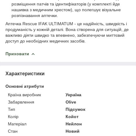
розміщення патчів та ідентифікаторів (у комплекті йде
нашивка з медичним хрестом), що полегшує візуальне
розпізнавання аптечки.
Аптечка Rescue IFAK ULTIMATUM - це надійність, швидкість і
продуманість у кожній деталі. Вона створена для ситуацій, де
важливо діяти швидко та впевнено, забезпечуючи миттєвий
доступ до необхідних медичних засобів.
Приховати
Характеристики
Основні атрибути
Країна виробник
Україна
Забарвлення
Olive
Тип
Підсумок
Колір
Койот
Матеріал
Нейлон
Стан
Новий