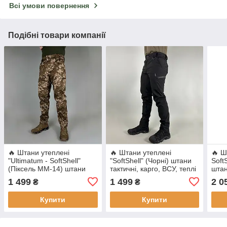
Всі умови повернення
Подібні товари компанії
🔥 Штани утеплені
🔥 Штани утеплені
🔥 Ш
"Ultimatum - SoftShell"
"SoftShell" (Чорні) штани
Soft
(Піксель ММ-14) штани
тактичні, карго, ВСУ, теплі
штан
тактичні, карго, ВСУ, теплі
ЗСУ,
1 499
1 499
2 0
₴
₴
Купити
Купити