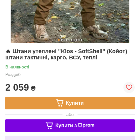
🔥 Штани утеплені "Klos - SoftShell" (Койот)
штани тактичні, карго, ВСУ, теплі
В наявності
Роздріб
2 059
₴
Купити
або
Купити з