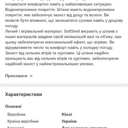
почуватися комфортно навіть у найактивніших ситуаціях.
Водонепроникне покриття: Штани мають водонепроникне
покриття, яке забезпечує захист від дощу та вологи. Ви
можете бути впевнені, що залишитеся сухими навіть у дощову
погоду.
Легкий і зігрівальний матеріал: SoftShell виграють у штанів з
інших матеріалів завдяки своїй мінімальній вазі та об'єму, при
цьому забезпечуючи максимальний ефект, що зігріває. Ви
відчуватимете тепло та комфорт навіть у холодну погоду.
Захист від сильних вітрів та хуртовин: Ці штани надійно
захищають вас від сильних вітрів та хуртовин, забезпечуючи
надійний захист у найекстремальніших умовах.
Приховати
Характеристики
Основні
Виробник
Klost
Країна виробник
Україна
Категорії
Для силових структур