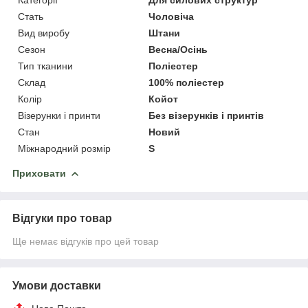
Стать
Чоловіча
Вид виробу
Штани
Сезон
Весна/Осінь
Тип тканини
Поліестер
Склад
100% поліестер
Колір
Койот
Візерунки і принти
Без візерунків і принтів
Стан
Новий
Міжнародний розмір
S
Приховати
Відгуки про товар
Ще немає відгуків про цей товар
Умови доставки