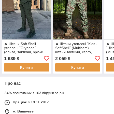
🔥 Штани Soft Shell
🔥 Штани утеплені "Klos -
🔥 Ш
утеплені "Gryphon"
SoftShell" (Multicam)
"Ult
(олива) тактичні, брюки
штани тактичні, карго,
(Mul
нацгвардії, ВСУ, теплі,
ЗСУ, теплі, мультикам
карг
1 639
2 059
1 4
₴
₴
карго
Купити
Купити
Про нас
84% позитивних з 103 відгуків за рік
Працює з 19.11.2017
м. Вишневе