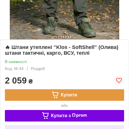
🔥 Штани утеплені "Klos - SoftShell" (Олива)
штани тактичні, карго, ВСУ, теплі
В наявності
Код: М-44
Роздріб
2 059
₴
Купити
або
Купити з