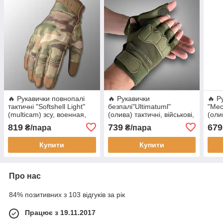
🔥 Рукавички повнопалі
🔥 Рукавички
🔥 Р
тактичні "Softshell Light"
безпалі"Ultimatuml"
"Mec
(multicam) зсу, военная,
(олива) тактичні, військові,
(оли
нгу, нацгвардии,
ЗСУ, НГУ
штур
819
739
679
₴/пара
₴/пара
тактическая
Купити
Купити
Про нас
84% позитивних з 103 відгуків за рік
Працює з 19.11.2017