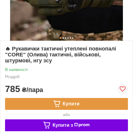
🔥 Рукавички тактичні утеплені повнопалі
"CORE" (Олива) тактичні, військові,
штурмові, нгу зсу
В наявності
Роздріб
785
₴/пара
Купити
або
Купити з