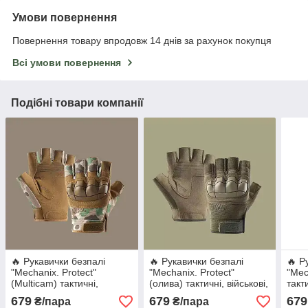
Умови повернення
Повернення товару впродовж 14 днів за рахунок покупця
Всі умови повернення
Подібні товари компанії
🔥 Рукавички безпалі
🔥 Рукавички безпалі
🔥 Р
"Mechanix. Protect"
"Mechanix. Protect"
"Mec
(Multicam) тактичні,
(олива) тактичні, військові,
такти
військові, штурмові, нгу
штурмові, нгу зсу
штур
679
679
679
₴/пара
₴/пара
зсу, мультикам