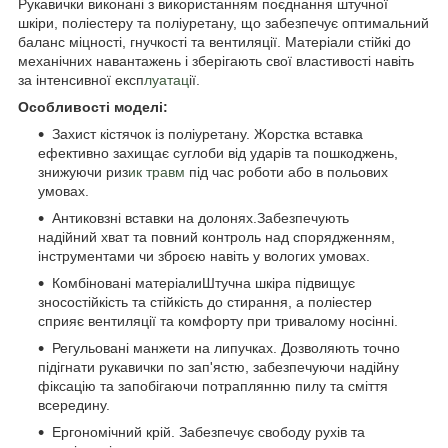
Рукавички виконані з використанням поєднання штучної
шкіри, поліестеру та поліуретану, що забезпечує оптимальний
баланс міцності, гнучкості та вентиляції. Матеріали стійкі до
механічних навантажень і зберігають свої властивості навіть
за інтенсивної експ
луатац
ії.
Особливості моделі:
Захист кістячок із поліуретану. Жорстка вставка
ефективно захищає суглоби від ударів та пошкоджень,
знижуючи риз
ик травм
під час роботи або в польових
умовах.
Антиковзні вставки на долонях.Забезпечують
надійний хват та повний контроль над спорядженням,
інструментами чи зброєю навіть у вологих умовах.
Комбіновані матеріалиШтучна шкіра підвищує
зносостійкість та стійкість до стирання, а поліестер
сприяє вентиляції та комфорту при тривалому носінні.
Регульовані манжети на липучках. Дозволяють точно
підігнати рукавички по зап'ястю, забезпечуючи надійну
фіксацію та запобігаючи потраплянню пилу та сміття
всередину.
Ергономічний крій. Забезпечує свободу рухів та