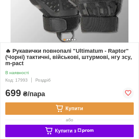
🔥 Рукавички повнопалі "Ultimatum - Raptor"
(Чорні) тактичні, військові, штурмові, нгу зсу,
m-pact
В наявності
Код: 17993
Роздріб
699
₴/пара
Купити
або
Купити з