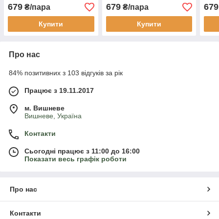
військові, штурмові, нгу
штурмові, нгу зсу
штур
679
679
679
₴/пара
₴/пара
зсу, мультикам
Купити
Купити
Про нас
84% позитивних з 103 відгуків за рік
Працює з 19.11.2017
м. Вишневе
Вишневе, Україна
Контакти
Сьогодні працює з 11:00 до 16:00
Показати весь графік роботи
Про нас
Контакти