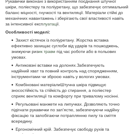
Рукавички виконані з використанням поєднання штучної
шкіри, поліестеру та поліуретану, що забезпечує оптимальний
баланс міцності, гнучкості та вентиляції. Матеріали стійкі до
механічних навантажень і зберігають свої властивості навіть
за інтенсивної експ
луатац
ії.
Особливості моделі:
Захист кістячок із поліуретану. Жорстка вставка
ефективно захищає суглоби від ударів та пошкоджень,
знижуючи риз
ик травм
під час роботи або в польових
умовах.
Антиковзні вставки на долонях.Забезпечують
надійний хват та повний контроль над спорядженням,
інструментами чи зброєю навіть у вологих умовах.
Комбіновані матеріалиШтучна шкіра підвищує
зносостійкість та стійкість до стирання, а поліестер
сприяє вентиляції та комфорту при тривалому носінні.
Регульовані манжети на липучках. Дозволяють точно
підігнати рукавички по зап'ястю, забезпечуючи надійну
фіксацію та запобігаючи потраплянню пилу та сміття
всередину.
Ергономічний крій. Забезпечує свободу рухів та