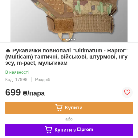
🔥 Рукавички повнопалі "Ultimatum - Raptor"
(Multicam) тактичні, військові, штурмові, нгу
зсу, m-pact, мультикам
В наявності
Код: 17998
Роздріб
699
₴/пара
Купити
або
Купити з